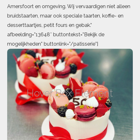
Amersfoort en omgeving. Wij vervaardigen niet alleen
bruidstaarten, maar ook speciale taarten, koffie- en
desserttaartjes, petit fours en gebak.”
afbeelding=”13648″ buttontekst=”Bekijk de
mogelijkheden” buttonlink=”/patisserie”]
Patisserie
Mercuur Patisserie is al jaren een begrip in
Amersfoort en omgeving. Wij vervaardigen niet
Hover Box Element
alleen bruidstaarten, maar ook speciale taarten,
koffie- en desserttaartjes, petit fours en gebak.
Bekijk de mogelijkheden