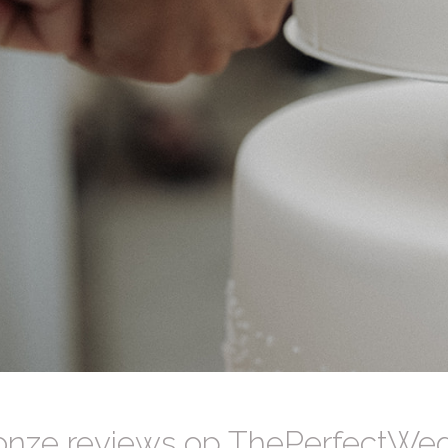
 onze reviews op ThePerfectWed