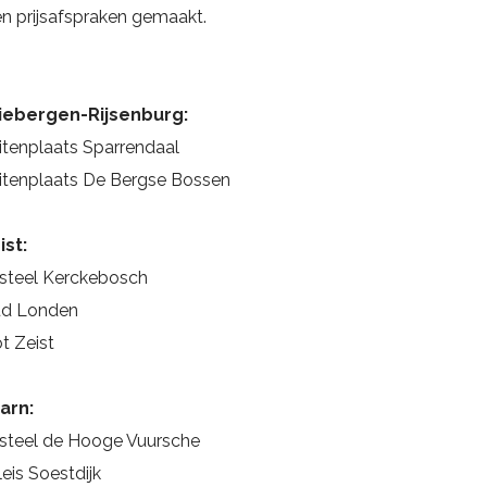
n prijsafspraken gemaakt.
iebergen-Rijsenburg:
itenplaats Sparrendaal
itenplaats De Bergse Bossen
ist:
steel Kerckebosch
d Londen
ot Zeist
arn:
steel de Hooge Vuursche
leis Soestdijk