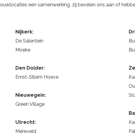
rouwlocaties een samenwerking, zij bevelen ons aan of hebbe
Nijkerk:
Dr
De Salentein
Bu
Moeke
Bu
Den Dolder:
Ze
Ernst-Sillem Hoeve
Ka
Ou
Nieuwegein:
Sl
Green Village
Ba
Utrecht:
Ka
Mereveld
Pa