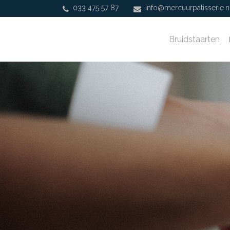
033 475 57 87
info@mercuurpatisserie.n
|
Bruidstaarten